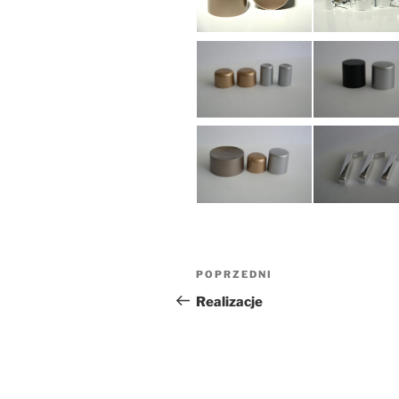
Nawigacja
Poprzedni
POPRZEDNI
wpisu
wpis
Realizacje