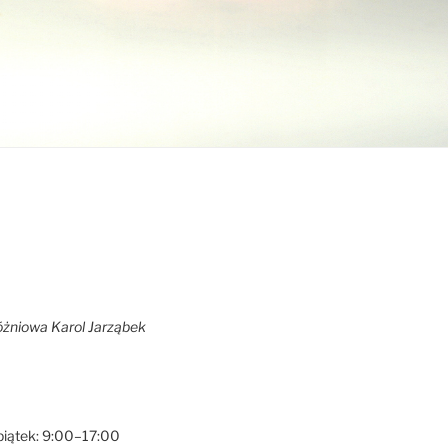
óżniowa Karol Jarząbek
a
piątek: 9:00–17:00